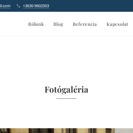
il.com
+3630-9602503
Rólunk
Blog
Referencia
Kapcsolat
Fotógaléria