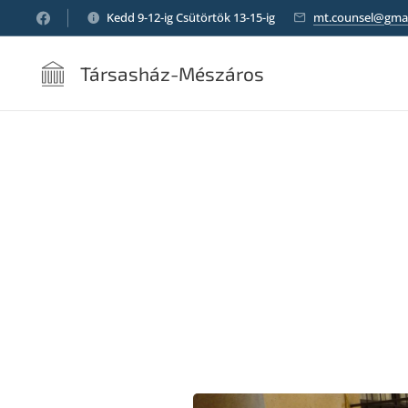
Kedd 9-12-ig Csütörtök 13-15-ig
mt.counsel@gma
Társasház-Mészáros