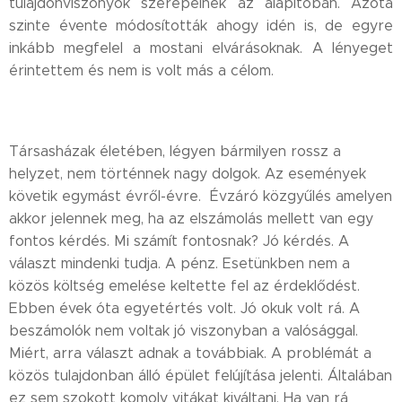
tulajdonviszonyok szerepelnek az alapítóban. Azóta
szinte évente módosították ahogy idén is, de egyre
inkább megfelel a mostani elvárásoknak. A lényeget
érintettem és nem is volt más a célom.
Társasházak életében, légyen bármilyen rossz a
helyzet, nem történnek nagy dolgok. Az események
követik egymást évről-évre. Évzáró közgyűlés amelyen
akkor jelennek meg, ha az elszámolás mellett van egy
fontos kérdés. Mi számít fontosnak? Jó kérdés. A
választ mindenki tudja. A pénz. Esetünkben nem a
közös költség emelése keltette fel az érdeklődést.
Ebben évek óta egyetértés volt. Jó okuk volt rá. A
beszámolók nem voltak jó viszonyban a valósággal.
Miért, arra választ adnak a továbbiak. A problémát a
közös tulajdonban álló épület felújítása jelenti. Általában
ez sem szokott komoly vitákat kiváltani. Ha van rá