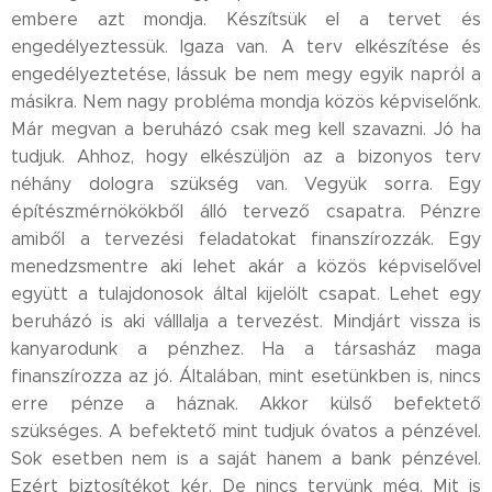
embere azt mondja. Készítsük el a tervet és
engedélyeztessük. Igaza van. A terv elkészítése és
engedélyeztetése, lássuk be nem megy egyik napról a
másikra. Nem nagy probléma mondja közös képviselőnk.
Már megvan a beruházó csak meg kell szavazni. Jó ha
tudjuk. Ahhoz, hogy elkészüljön az a bizonyos terv
néhány dologra szükség van. Vegyük sorra. Egy
építészmérnökökből álló tervező csapatra. Pénzre
amiből a tervezési feladatokat finanszírozzák. Egy
menedzsmentre aki lehet akár a közös képviselővel
együtt a tulajdonosok által kijelölt csapat. Lehet egy
beruházó is aki válllalja a tervezést. Mindjárt vissza is
kanyarodunk a pénzhez. Ha a társasház maga
finanszírozza az jó. Általában, mint esetünkben is, nincs
erre pénze a háznak. Akkor külső befektető
szükséges. A befektető mint tudjuk óvatos a pénzével.
Sok esetben nem is a saját hanem a bank pénzével.
Ezért biztosítékot kér. De nincs tervünk még. Mit is