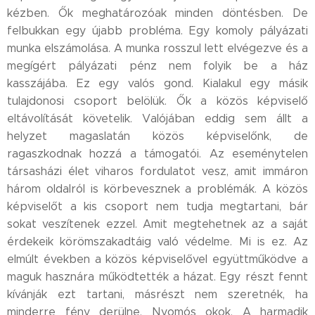
kézben. Ők meghatározóak minden döntésben. De
felbukkan egy újabb probléma. Egy komoly pályázati
munka elszámolása. A munka rosszul lett elvégezve és a
megígért pályázati pénz nem folyik be a ház
kasszájába. Ez egy valós gond. Kialakul egy másik
tulajdonosi csoport belölük. Ők a közös képviselő
eltávolítását követelik. Valójában eddig sem állt a
helyzet magaslatán közös képviselőnk, de
ragaszkodnak hozzá a támogatói. Az eseménytelen
társasházi élet viharos fordulatot vesz, amit immáron
három oldalról is körbevesznek a problémák. A közös
képviselőt a kis csoport nem tudja megtartani, bár
sokat veszítenek ezzel. Amit megtehetnek az a saját
érdekeik körömszakadtáig való védelme. Mi is ez. Az
elmúlt években a közös képviselővel együttműködve a
maguk hasznára működtették a házat. Egy részt fennt
kívánják ezt tartani, másrészt nem szeretnék, ha
minderre fény derülne. Nyomós okok. A harmadik