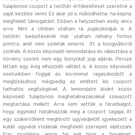
tulajdonosi csoport a tetőtér értékesítését szeretné a
saját kezébe venni. Ez akár jól is működhetne, ha kapna,
megfelelő támogatást. Ebben a helyzetben esély sincs
erre. Mint a címben utaltam rá, jogászkodjuk is. A
tetőtér beépítésénél már utaltam néhány fontos
pontra, amit nem szoktak ismerni. Itt a közgyűlésről
szólnék. A közös képviselő lemondatása és választása a
törvény szerint nem egy bonyolult jogi eljárás. Persze
láttam egy évig elhúzódó váltást is. A közös képviselő
esetünkben foggal és körömmel ragaszkodott a
megbízásához, mégpedig az említett kis csoport
hathatós segítségével. A lemondatni kívánt közös
képviselő tulajdonosi maghatalmazásokkal szavazott
megtartása mellett. Arra sem vették a fáradságot,
hogy egymást hatalmazzák meg a csoport tagajai. Itt
egy szakértőként meghívott ügyvédjelölt igyekezett a
küldő ügyvédi irodának megfelelő szerepet eljátszani.
Egy probléma amire fel kell hívni a figyelmet.