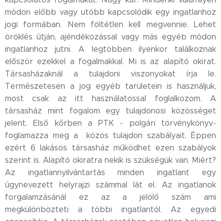
módon előbb vagy utóbb kapcsolódik egy ingatlanhoz
jogi formában. Nem föltétlen kell megvennie. Lehet
öröklés útján, ajéndékozással vagy más egyéb módon
ingatlanhoz jutni. A legtöbben ilyenkor találkoznak
először ezekkel a fogalmakkal. Mi is az alapító okirat.
Társasházaknál a tulajdoni viszonyokat írja le.
Természetesen a jog egyéb tarületein is használjuk,
most csak az itt használatossal foglalkozom. A
társasház mint fogalom egy tulajdonosi közösséget
jelent. Első kőrben a PTK - polgári törvénykönyv-
foglamazza meg a közös tulajdon szabályait. Éppen
ezért 6 lakásos társasház működhet ezen szabályok
szerint is. Alapító okiratra nekik is szükségük van. Miért?
Az ingatlannyilvántartás minden ingatlant egy
úgynevezett helyrajzi számmal lát el. Az ingatlanok
forgalamzásánál ez az a jelölő szám ami
megkülönbözteti a többi ingatlantól. Az egyedi