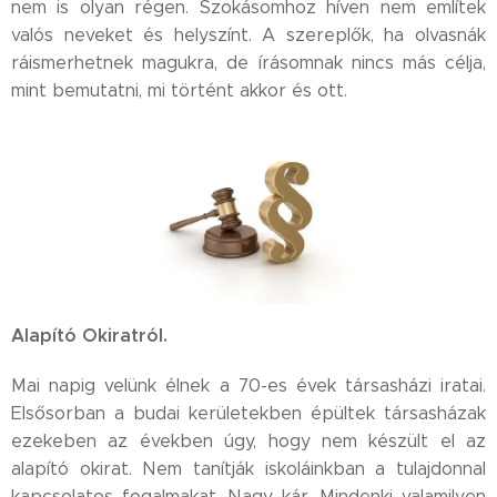
nem is olyan régen. Szokásomhoz híven nem említek
ingatlan ügynök,
valós neveket és helyszínt. A szereplők, ha olvasnák
biztosítási
ráismerhetnek magukra, de írásomnak nincs más célja,
ügynök,
marketinges és
mint bemutatni, mi történt akkor és ott.
sorolhatnám sor
új fogalmak,
szakmák. A
korábbi években
mindezekre nem
volt sem
szükség sem
igény. Ennek
megfelelően
Alapító Okiratról.
képzés és
képzett...
Mai napig velünk élnek a 70-es évek társasházi iratai.
Elsősorban a budai kerületekben épültek társasházak
ezekeben az években úgy, hogy nem készült el az
alapító okirat. Nem tanítják iskoláinkban a tulajdonnal
kapcsolatos fogalmakat. Nagy kár. Mindenki valamilyen