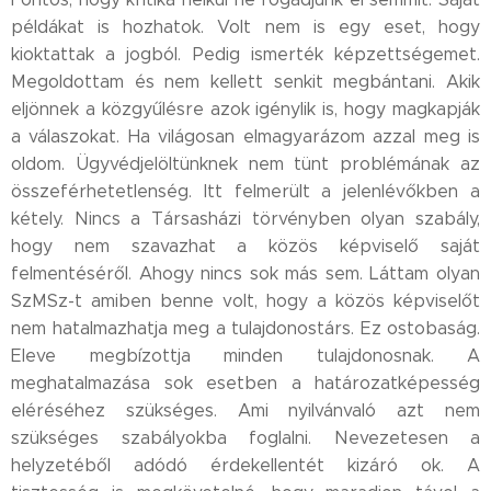
példákat is hozhatok. Volt nem is egy eset, hogy
kioktattak a jogból. Pedig ismerték képzettségemet.
Megoldottam és nem kellett senkit megbántani. Akik
eljönnek a közgyűlésre azok igénylik is, hogy magkapják
a válaszokat. Ha világosan elmagyarázom azzal meg is
oldom. Ügyvédjelöltünknek nem tünt problémának az
összeférhetetlenség. Itt felmerült a jelenlévőkben a
kétely. Nincs a Társasházi törvényben olyan szabály,
hogy nem szavazhat a közös képviselő saját
felmentéséről. Ahogy nincs sok más sem. Láttam olyan
SzMSz-t amiben benne volt, hogy a közös képviselőt
nem hatalmazhatja meg a tulajdonostárs. Ez ostobaság.
Eleve megbízottja minden tulajdonosnak. A
meghatalmazása sok esetben a határozatképesség
eléréséhez szükséges. Ami nyilvánvaló azt nem
szükséges szabályokba foglalni. Nevezetesen a
helyzetéből adódó érdekellentét kizáró ok. A