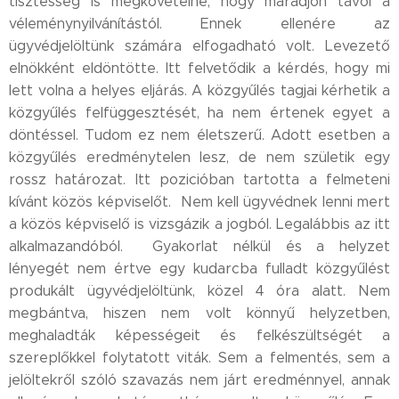
tisztesség is megkövetelné, hogy maradjon távol a
véleménynyilvánítástól. Ennek ellenére az
ügyvédjelöltünk számára elfogadható volt. Levezető
elnökként eldöntötte. Itt felvetődik a kérdés, hogy mi
lett volna a helyes eljárás. A közgyűlés tagjai kérhetik a
közgyűlés felfüggesztését, ha nem értenek egyet a
döntéssel. Tudom ez nem életszerű. Adott esetben a
közgyűlés eredménytelen lesz, de nem születik egy
rossz határozat. Itt pozicióban tartotta a felmeteni
kívánt közös képviselőt. Nem kell ügyvédnek lenni mert
a közös képviselő is vizsgázik a jogból. Legalábbis az itt
alkalmazandóból. Gyakorlat nélkül és a helyzet
lényegét nem értve egy kudarcba fulladt közgyűlést
produkált ügyvédjelöltünk, közel 4 óra alatt. Nem
megbántva, hiszen nem volt könnyű helyzetben,
meghaladták képességeit és felkészültségét a
szereplőkkel folytatott viták. Sem a felmentés, sem a
jelöltekről szóló szavazás nem járt eredménnyel, annak