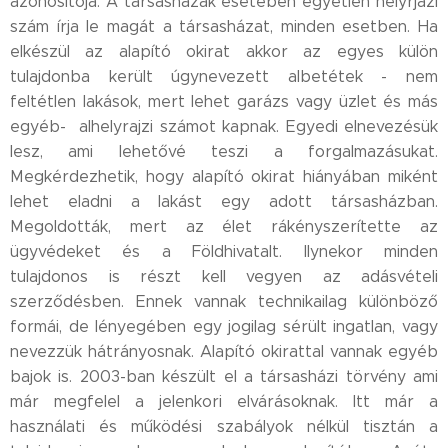
azonosítója. A társasházak esetében egyetlen helyrjazi
szám írja le magát a társasházat, minden esetben. Ha
elkészül az alapító okirat akkor az egyes külön
tulajdonba került úgynevezett albetétek - nem
feltétlen lakások, mert lehet garázs vagy üzlet és más
egyéb- alhelyrajzi számot kapnak. Egyedi elnevezésük
lesz, ami lehetővé teszi a forgalmazásukat.
Megkérdezhetik, hogy alapító okirat hiányában miként
lehet eladni a lakást egy adott társasházban.
Megoldották, mert az élet rákényszerítette az
ügyvédeket és a Földhivatalt. Ilynekor minden
tulajdonos is részt kell vegyen az adásvételi
szerződésben. Ennek vannak technikailag különböző
formái, de lényegében egy jogilag sérült ingatlan, vagy
nevezzük hátrányosnak. Alapító okirattal vannak egyéb
bajok is. 2003-ban készült el a társasházi törvény ami
már megfelel a jelenkori elvárásoknak. Itt már a
használati és működési szabályok nélkül tisztán a