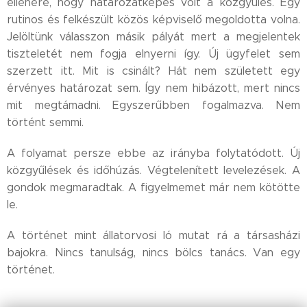
ellenére, hogy határozatképes volt a közgyűlés. Egy
rutinos és felkészült közös képviselő megoldotta volna.
Jelöltünk válasszon másik pályát mert a megjelentek
tiszteletét nem fogja elnyerni így. Új ügyfelet sem
szerzett itt. Mit is csinált? Hát nem született egy
érvényes határozat sem. Így nem hibázott, mert nincs
mit megtámadni. Egyszerűbben fogalmazva. Nem
történt semmi.
A folyamat persze ebbe az irányba folytatódott. Új
közgyűlések és időhúzás. Végtelenített levelezések. A
gondok megmaradtak. A figyelmemet már nem kötötte
le.
A történet mint állatorvosi ló mutat rá a társasházi
bajokra. Nincs tanulság, nincs bölcs tanács. Van egy
történet.