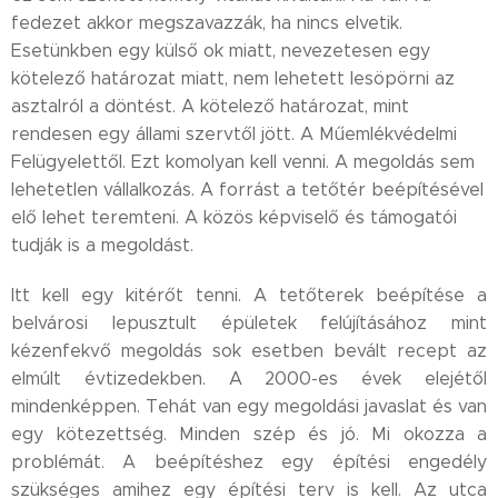
fedezet akkor megszavazzák, ha nincs elvetik.
Esetünkben egy külső ok miatt, nevezetesen egy
kötelező határozat miatt, nem lehetett lesöpörni az
asztalról a döntést. A kötelező határozat, mint
rendesen egy állami szervtől jött. A Műemlékvédelmi
Felügyelettől. Ezt komolyan kell venni. A megoldás sem
lehetetlen vállalkozás. A forrást a tetőtér beépítésével
elő lehet teremteni. A közös képviselő és támogatói
tudják is a megoldást.
Itt kell egy kitérőt tenni. A tetőterek beépítése a
belvárosi lepusztult épületek felújításához mint
kézenfekvő megoldás sok esetben bevált recept az
elmúlt évtizedekben. A 2000-es évek elejétől
mindenképpen. Tehát van egy megoldási javaslat és van
egy kötezettség. Minden szép és jó. Mi okozza a
problémát. A beépítéshez egy építési engedély
szükséges amihez egy építési terv is kell. Az utca