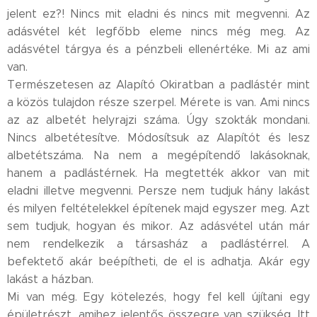
jelent ez?! Nincs mit eladni és nincs mit megvenni. Az
adásvétel két legfőbb eleme nincs még meg. Az
adásvétel tárgya és a pénzbeli ellenértéke. Mi az ami
van.
Természetesen az Alapító Okiratban a padlástér mint
a közös tulajdon része szerpel. Mérete is van. Ami nincs
az az albetét helyrajzi száma. Úgy szokták mondani.
Nincs albetétesítve. Módosítsuk az Alapítót és lesz
albetétszáma. Na nem a megépítendő lakásoknak,
hanem a padlástérnek. Ha megtették akkor van mit
eladni illetve megvenni. Persze nem tudjuk hány lakást
és milyen feltételekkel építenek majd egyszer meg. Azt
sem tudjuk, hogyan és mikor. Az adásvétel után már
nem rendelkezik a társasház a padlástérrel. A
befektető akár beépítheti, de el is adhatja. Akár egy
lakást a házban.
Mi van még. Egy kötelezés, hogy fel kell újítani egy
épületrészt, amihez jelentős összegre van szükség. Itt