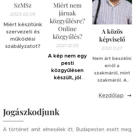
SzMSz
Miért nem
járnak
2023.02.09
közgyűlésre?
Miért készítünk
Online
A közös
szervezeti és
közgyűlés?
képviselő
működési
szabályzatot?
2021.12.05
2021.11.27
A kép nem egy
Nem árt beszélni
pesti
erről a
közgyűlésen
szakmáról, mint
készült, jól
szakmáról. A
gondolod.
rendszerváltozás
Pedig nem is
többek között új
Kezdőlap
lenne rossz.
foglalkozásokat
is hozott. A
Jogászkodjunk
közös képviselő
csak egy ezek
A történet amit elmesélek itt, Budapesten esett meg,
között. Az