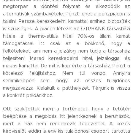
megtorpan a döntési folymat és elkezdődik az
alternatívák számbavétele. Pénzt lehet a pénzpiacon is
találni. Persze kereskedelmi kamattal amihez biztosíték
is szükséges. A piacon létezik az OTPBANK társasházi
hitele a thermo-stílus hitel 70%-os állami kamat
támogatással. Itt csak az a bökkenő, hogy a
feltételeket, ami nem a jelzálog, nem tudja a társasház
teljesíteni. Marad kereskedelmi hitel, jelzáloggal és
magas kamattal. De mit is kap érte a társasház. Pénzt a
kötelező felújításhoz. Nem túl vonzó. Annyira
semmiképpen sem, hogy az összes tulajdonos
megszavazza. Kialakult a patthelyzet. Térjünk is vissza
a konkrét példánkhoz.
Ott szakítottuk meg a történetet, hogy a tetőtér
beépítése a megoldás. Itt jelentkeznek a beruházók,
mert a ház nem rendelkezik fedezettel. A közös
képviselőt eddig is egy kis tulajdonosi csoport tartotta