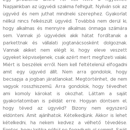
Napjainkban az ügyvédi szakma felhigult. Nyilván sok az
ügyvéd és nem juthat mindneki szerephez. Gyakorlat
nélkül nincs felkészült ügyvéd. Továbbá nem derül ki,
hogy alkalmas és mennyire alkalmas önmaga számára
sem. Vannak jó ügyvédek akik hátat fordítanak a
parkettnak és vállalati jogtanácsosként dolgoznak.
Vannak akiket nem elégít ki, hogy eleve veszett
ügyeket képviseljenek, csak azért mert megfizeti valaki.
Miért is beszélek erről. Nem kell feltételenül elfogadni
amit egy ügyvéd állít. Nem arra gondolok, hogy
becsapja a jogban járatlanokat. Megtörténhet, de nem
vagyok rosszhiszemű. Arra gondolok, hogy tévedhet
ami komoly károkat is okozhat. Láttam a saját
gyakorlatomban is példát erre. Hogyan döntsem el,
hogy téved az ügyvéd? Bizony nem egyszerű
eldönteni. Amit ajánlhatok. Kételkedjünk. Akkor is lehet
kételkedni, ha nekem kedvez a vélhető tévedése.
Fontos, hogy kritika nélkül ne fogadjunk el semmit. Saját